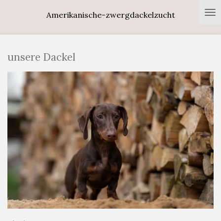
Zum
Amerikanische-zwergdackelzucht
Hauptinhalt
springen
unsere Dackel