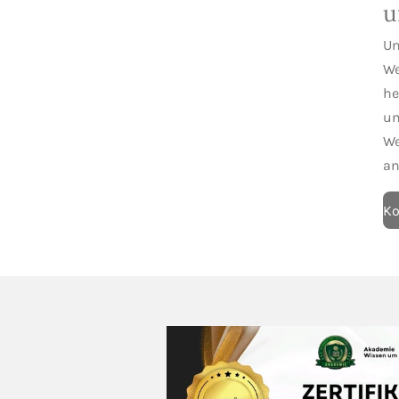
u
Un
We
he
un
We
an
Ko