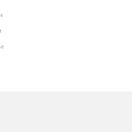
es
t
it