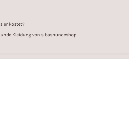
s er kostet?
Hunde Kleidung von sibashundeshop